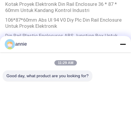
Kotak Proyek Elektronik Din Rail Enclosure 36 * 87 *
60mm Untuk Kandang Kontrol Industri
106*87*60mm Abs Ul 94 V0 Diy Plc Din Rail Enclosure
Untuk Proyek Elektronik
Din Rail Plastic Enclosures ABS Junction Box Untuk
Kotak Distribusi Daya Elektronik 115 * 90 * 40mm
annie
PLC Din Rail Enclosure Untuk Elektronik Diy Switch Box
Cable Junction Box 145 * 90 * 40 Mm
11:29 AM
Kotak Kandang ABS
Good day, what product are you looking for?
200x155x80mm Kandang Plastik Sealed Knockout
Waterproof Junction Box Dengan Stopper
kotak kandang plastik tahan air
ABS 250x150x100mm Kandang Listrik Tahan Air
Plastik