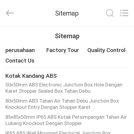
Anbox
Electric
Co.
Sitemap
Ltd,.
All
Rights
Reserved.
RUMAH
Sitemap
PRODUK
perusahaan
Factory Tour
Quality Control
Contact Us
TENTANG
Kotak Kandang ABS
KAMI
50x50mm ABS Electronic Junction Box Hole Dengan
Karet Stopper Sealed Box Tahan Debu
TUR
80x50mm ABS Tahan Air Tahan Debu Junction Box
Knockout Entry Dengan Stopper Karet
PABRIK
85x85x50mm IP65 ABS Kotak Persimpangan Tahan Air
Lubang Knockout Dengan Stopper
KONTROL
IP65 ABS Wall Mounted Electrical Junction Box