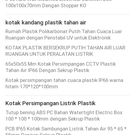
KUALITAS
100x100x70mm Dengan Stopper KO
kotak kandang plastik tahan air
HUBUNGI
Rumah Plastik Polikarbonat Putih Tahan Cuaca Luar
KAMI
Ruangan dengan Penstabil UV untuk Elektronik
KOTAK PLASTIK BERSEKRUP PUTIH TAHAN AIR LUAR
PERMINTAAN
RUANGAN UNTUK PERALATAN LISTRIK
PENAWARAN
65x50x55 Mm Kotak Persimpangan CCTV Plastik
Tahan Air IP66 Dengan Sekrup Plastik
Kotak persimpangan tahan cuaca plastik IP66 warna
SHOPPING ONLINE
hitam 170*120*100mm
SITEMAP
Kotak Persimpangan Listrik Plastik
Tutup bening ABS PC Bahan Watertight Electric Box
100 * 100 * 100mm dengan Sekrup Plastik
PRIVACY
PCB IP65 Kotak Sambungan Listrik Tahan Air 95 * 65 *
POLICY
55mm Dengan Sekrup Plastik