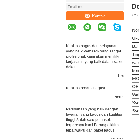
De
ket
Kontak
No
Uku
Kualitas bagus dan pelayanan
Ba
yang baik Pemasok yang sangat
Tin
profesional, kami akan memiliki
kerjasama yang baik dalam waktu
wa
dekat.
ko
—— kim
M
OE
Kualitas produk bagus!
Wak
—— Pierre
Sya
Perusahaan yang baik dengan
Sy
layanan yang bagus dan kualitas
tinggi.Salah satu pemasok
terpercaya kami.Barang dikirim
tepat waktu dan paket bagus.