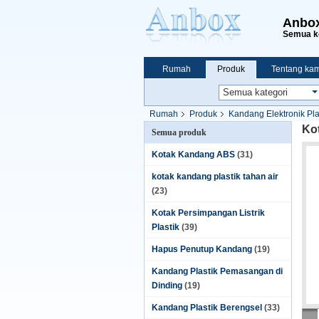
Anbox
Semua ko
Rumah
Produk
Tentang kam
Rumah
Produk
Kandang Elektronik Pla
Ko
Semua produk
Kotak Kandang ABS
(31)
kotak kandang plastik tahan air
(23)
Kotak Persimpangan Listrik
Plastik
(39)
Hapus Penutup Kandang
(19)
Kandang Plastik Pemasangan di
Dinding
(19)
Kandang Plastik Berengsel
(33)