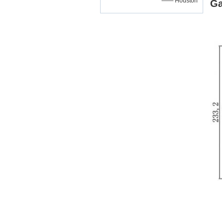
—— Houston
Ga