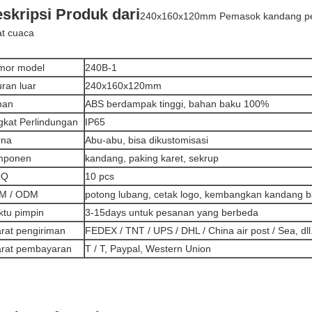
skripsi Produk dari
240x160x120mm Pemasok kandang per
at cuaca
mor model
240B-1
ran luar
240x160x120mm
han
ABS berdampak tinggi, bahan baku 100%
gkat Perlindungan
IP65
rna
Abu-abu, bisa dikustomisasi
mponen
kandang, paking karet, sekrup
OQ
10 pcs
M / ODM
potong lubang, cetak logo, kembangkan kandang b
tu pimpin
3-15days untuk pesanan yang berbeda
rat pengiriman
FEDEX / TNT / UPS / DHL / China air post / Sea, dll
arat pembayaran
T / T, Paypal, Western Union