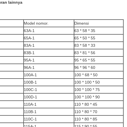
ran lainnya
Model nomor.
Dimensi
63A-1
63 * 58 * 35
65A-1
65 * 50 * 55
83A-1
83 * 58 * 33
83B-1
83 * 81 * 56
95A-1
95 * 65 * 55
96A-1
96 * 96 * 60
100A-1
100 * 68 * 50
100B-1
100 * 100 * 50
100C-1
100 * 100 * 75
100D-1
100 * 100 * 90
110A-1
110 * 80 * 45
110B-1
110 * 80 * 70
110C-1
110 * 80 * 85
115A-1
115 * 90 * 55