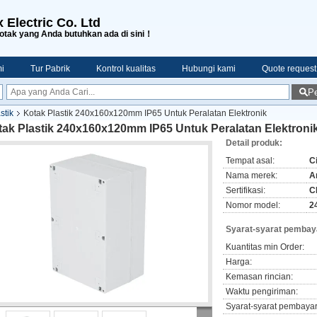
 Electric Co. Ltd
tak yang Anda butuhkan ada di sini！
i
Tur Pabrik
Kontrol kualitas
Hubungi kami
Quote request
Pe
stik
Kotak Plastik 240x160x120mm IP65 Untuk Peralatan Elektronik
tak Plastik 240x160x120mm IP65 Untuk Peralatan Elektroni
Detail produk:
Tempat asal:
C
Nama merek:
A
Sertifikasi:
C
Nomor model:
2
Syarat-syarat pembay
Kuantitas min Order:
Harga:
Kemasan rincian:
Waktu pengiriman:
Syarat-syarat pembaya