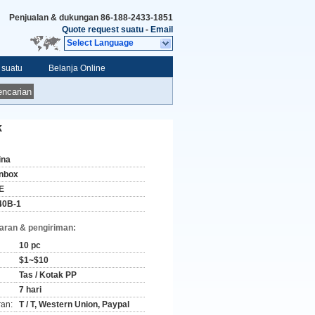
Penjualan & dukungan
86-188-2433-1851
Quote request suatu
-
Email
Select Language
 suatu
Belanja Online
ncarian
k
ina
nbox
E
40B-1
aran & pengiriman:
10 pc
$1~$10
Tas / Kotak PP
7 hari
ran:
T / T, Western Union, Paypal