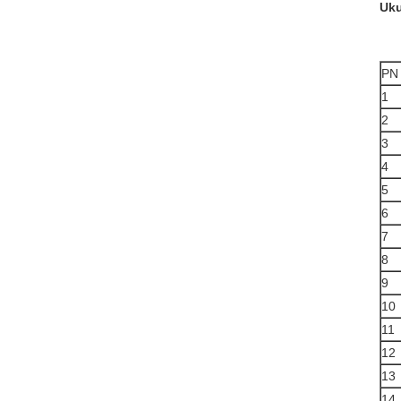
Uku
PN
1
2
3
4
5
6
7
8
9
10
11
12
13
14