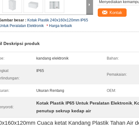
Menyediakan kemampu
Kontak
Gambar besar :
Kotak Plastik 240x160x120mm IP65
Untuk Peralatan Elektronik
Harga terbaik
il Deskripsi produk
pe:
kandang elektronik
Bahan:
ngkat
IP65
Pemakaian:
rlindungan:
uran:
Ukuran Rentang
OEM:
Kotak Plastik IP65 Untuk Peralatan Elektronik
Ko
,
nyoroti:
penutup sekrup kedap air
0x160x120mm Cuaca ketat Kandang Plastik Tahan Air d