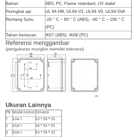
Bahan
ABS, PC, Flame retardant, UV stabil
Peringkat api
UL 94-HB, UL94-V2, UL94-V0, UL94-5VA
Rentang Suhu
-20 ° C ~ 80 ° C (ABS), -40 ° C ~ 100 ° C
(PC)
Tahan benturan
IK07 (ABS), IK08 (PC)
Referensi menggambar
(pengukuran mungkin memiliki toleransi)
Ukuran Lainnya
PN
Model nomor.
Dimensi
1
63A-1
63 * 58 * 35
2
65A-1
65 * 50 * 55
3
83A-1
83 * 58 * 33