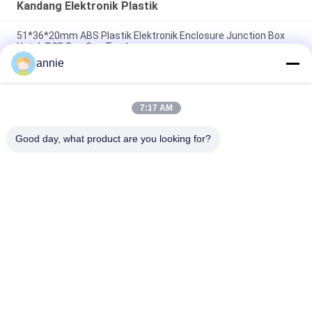
Kandang Elektronik Plastik
51*36*20mm ABS Plastik Elektronik Enclosure Junction Box
Untuk PCB Dan Gps Tracker
annie
Kotak Plastik 240x160x120mm IP65 Untuk Peralatan
Elektronik
7:17 AM
Kandang Elektronik Plastik 160x160x90mm Dengan Sisipan
Kuningan
Good day, what product are you looking for?
Bad Request
Semua
Kotak Kandang 
Kotak Kandang ABS
Plastik Tahan Air
Kotak 
Hapus Penutup 
Persimpangan 
Kandang
Listrik Plastik
Kandang Plastik 
Kandang Plastik 
Pemasangan Di 
Berengsel