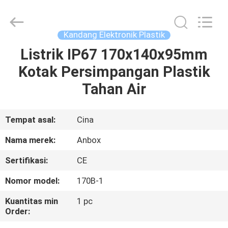
Anbox
Electric
Co.
Ltd,.
All
Kandang Elektronik Plastik
Rights
Reserved.
Listrik IP67 170x140x95mm
RUMAH
Kotak Persimpangan Plastik
PRODUK
Tahan Air
TENTANG
Tempat asal:
Cina
KAMI
Nama merek:
Anbox
Sertifikasi:
CE
TUR
Nomor model:
170B-1
PABRIK
Kuantitas min
1 pc
Order:
KONTROL