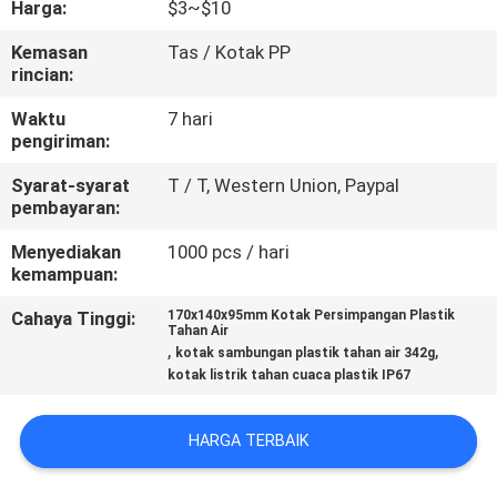
Harga:
$3~$10
KUALITAS
Kemasan
Tas / Kotak PP
rincian:
HUBUNGI
KAMI
Waktu
7 hari
pengiriman:
Syarat-syarat
T / T, Western Union, Paypal
PERMINTAAN
pembayaran:
PENAWARAN
Menyediakan
1000 pcs / hari
kemampuan:
SHOPPING ONLINE
Cahaya Tinggi:
170x140x95mm Kotak Persimpangan Plastik
Tahan Air
,
,
kotak sambungan plastik tahan air 342g
SITEMAP
kotak listrik tahan cuaca plastik IP67
PRIVACY
HARGA TERBAIK
POLICY