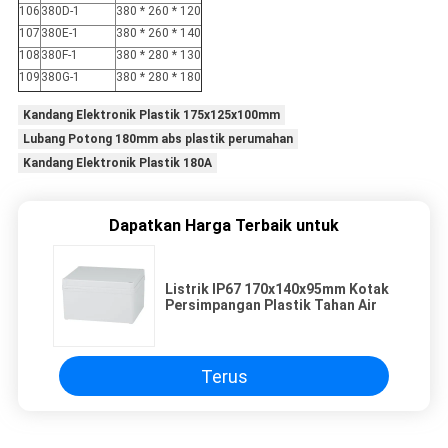
106
380D-1
380 * 260 * 120
107
380E-1
380 * 260 * 140
108
380F-1
380 * 280 * 130
109
380G-1
380 * 280 * 180
Kandang Elektronik Plastik 175x125x100mm
Lubang Potong 180mm abs plastik perumahan
Kandang Elektronik Plastik 180A
Dapatkan Harga Terbaik untuk
Listrik IP67 170x140x95mm Kotak
Persimpangan Plastik Tahan Air
Terus