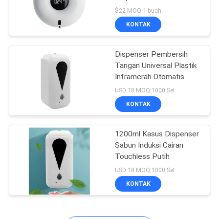
Rechargeable Touchless
$22 MOQ:1 buah
KONTAK
22
Kandang Plastik
Dispenser Pembersih
Tangan Universal Plastik
Pemasangan di
Inframerah Otomatis
Dinding
USD 18 MOQ:1000 Set
KONTAK
1200ml Kasus Dispenser
36
Sabun Induksi Cairan
Kandang Plastik
Touchless Putih
USD 18 MOQ:1000 Set
Berengsel
KONTAK