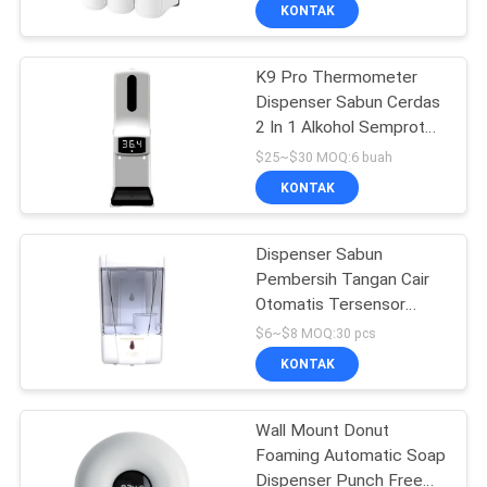
Lotion
KUALITAS
KONTAK
K9 Pro Thermometer
HUBUNGI
42
Dispenser Sabun Cerdas
KAMI
2 In 1 Alkohol Semprot
Kotak
Gel 1000ML
$25~$30 MOQ:6 buah
Persimpangan
PERMINTAAN
KONTAK
Listrik Plastik
PENAWARAN
Dispenser Sabun
Pembersih Tangan Cair
SHOPPING ONLINE
Otomatis Tersensor
22
Otomatis Tanpa Sentuh
$6~$8 MOQ:30 pcs
700ML
SITEMAP
Hapus Penutup
KONTAK
Kandang
PRIVACY
Wall Mount Donut
Foaming Automatic Soap
POLICY
Dispenser Punch Free