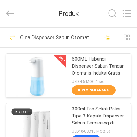
Anbox
Electric
Co.
Produk
Ltd,.
All
Rights
Reserved.
RUMAH
34
Cina Dispenser Sabun Otomatis
Kotak Kandang ABS
PRODUK
HOT
600ML Hubungi
Dispenser Sabun Tangan
TENTANG
Otomatis Induksi Gratis
KAMI
USD 4.5 MOQ:1 set
KIRIM SEKARANG
26
TUR
kotak kandang
300ml Tas Sekali Pakai
PABRIK
Tipe 3 Kepala Dispenser
plastik tahan air
Sabun Terpasang di
KONTROL
Dinding Untuk Shampo
USD10-USD15 MOQ:50