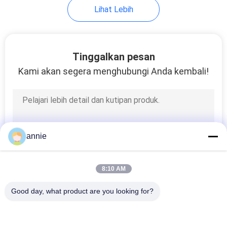
Lihat Lebih
37
kandang jaringan
Tinggalkan pesan
plastik
Kami akan segera menghubungi Anda kembali!
6
annie
Kandang Genggam
8:10 AM
Plastik
Good day, what product are you looking for?
Bad Request
Semua