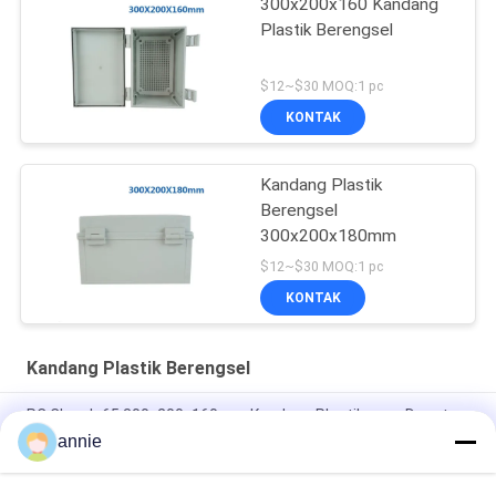
300x200x160 Kandang
Plastik Berengsel
$12~$30 MOQ:1 pc
KONTAK
Kandang Plastik
Berengsel
300x200x180mm
$12~$30 MOQ:1 pc
KONTAK
Kandang Plastik Berengsel
PC Clear Ip65 300x200x160mm Kandang Plastik yang Dapat
Dikunci
annie
Luar Ruangan 40x30x16cm Kotak Kandang Listrik Tahan Air