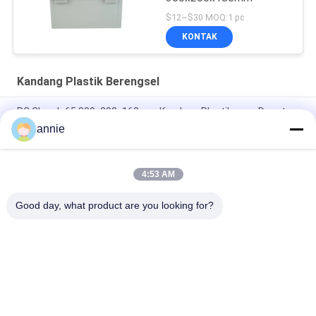
$12~$30 MOQ:1 pc
KONTAK
Kandang Plastik Berengsel
PC Clear Ip65 300x200x160mm Kandang Plastik yang Dapat
Dikunci
annie
Luar Ruangan 40x30x16cm Kotak Kandang Listrik Tahan Air
4:53 AM
Penutup Transparan 500x400x195mm Kandang Plastik yang
Dapat Dikunci
Good day, what product are you looking for?
Bad Request
Semua
Kotak Kandang 
Kotak Kandang ABS
Plastik Tahan Air
Kotak 
Hapus Penutup 