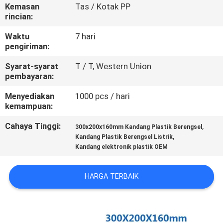
KUALITAS
Kemasan
Tas / Kotak PP
rincian:
HUBUNGI
Waktu
7 hari
pengiriman:
KAMI
Syarat-syarat
T / T, Western Union
pembayaran:
PERMINTAAN
Menyediakan
1000 pcs / hari
PENAWARAN
kemampuan:
Cahaya Tinggi:
,
300x200x160mm Kandang Plastik Berengsel
SHOPPING ONLINE
,
Kandang Plastik Berengsel Listrik
Kandang elektronik plastik OEM
SITEMAP
HARGA TERBAIK
PRIVACY
POLICY