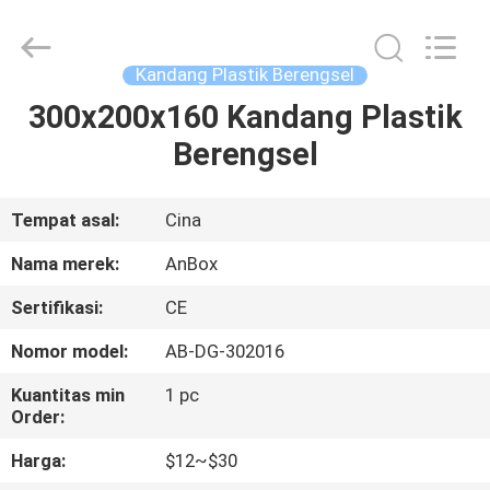
Anbox
Electric
Co.
Ltd,.
All
Kandang Plastik Berengsel
Rights
Reserved.
300x200x160 Kandang Plastik
RUMAH
Berengsel
PRODUK
Tempat asal:
Cina
TENTANG
Nama merek:
AnBox
KAMI
Sertifikasi:
CE
Nomor model:
AB-DG-302016
TUR
PABRIK
Kuantitas min
1 pc
Order:
Harga:
$12~$30
KONTROL