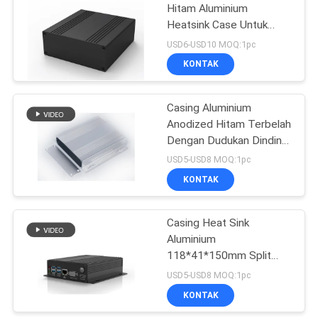
Hitam Aluminium
Heatsink Case Untuk
37
Lebar100mm PCB
USD6-USD10 MOQ:1pc
Project Box
kandang jaringan
KONTAK
plastik
Casing Aluminium
Anodized Hitam Terbelah
Dengan Dudukan Dinding
Berflensa
USD5-USD8 MOQ:1pc
107*27*120mm
KONTAK
6
Kandang Genggam
Casing Heat Sink
Aluminium
Plastik
118*41*150mm Split
Body Untuk Switch
USD5-USD8 MOQ:1pc
Jaringan
KONTAK