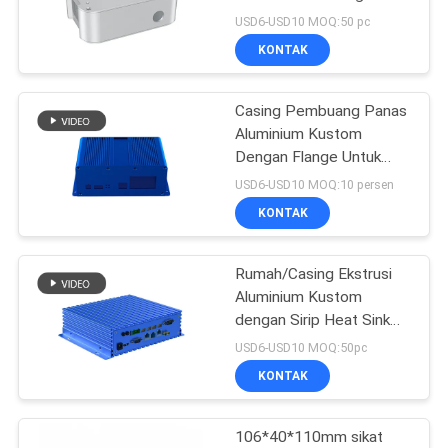
Industrial Controller
USD6-USD10 MOQ:50 pc
KONTAK
22
Kandang Plastik
Casing Pembuang Panas
Aluminium Kustom
Pemasangan di
Dengan Flange Untuk
Pengontrol Industri
Dinding
USD6-USD10 MOQ:10 persen
Elektronik
KONTAK
Rumah/Casing Ekstrusi
36
Aluminium Kustom
Kandang Plastik
dengan Sirip Heat Sink
untuk Elektronik Industri
USD6-USD10 MOQ:50pc
Berengsel
KONTAK
106*40*110mm sikat