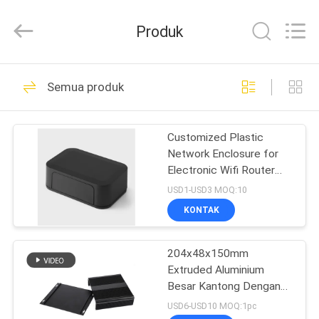
Anbox
Electric
Co.
Produk
Ltd,.
All
Rights
Reserved.
RUMAH
34
Semua produk
Kotak Kandang ABS
PRODUK
Customized Plastic
Network Enclosure for
TENTANG
Electronic Wifi Router
KAMI
Encasement
USD1-USD3 MOQ:10
KONTAK
26
TUR
kotak kandang
204x48x150mm
PABRIK
Extruded Aluminium
plastik tahan air
Besar Kantong Dengan
KONTROL
Heatsink Sisi Dalam
USD6-USD10 MOQ:1pc