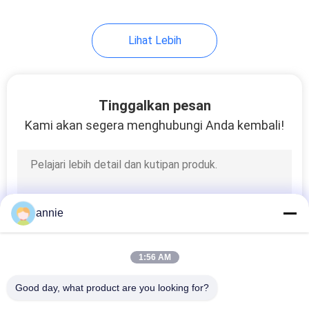
7
Lihat Lebih
Kandang Elektronik
Plastik
Tinggalkan pesan
Kami akan segera menghubungi Anda kembali!
22
Kotak
annie
Persimpangan
Logam Tahan Air
1:56 AM
Good day, what product are you looking for?