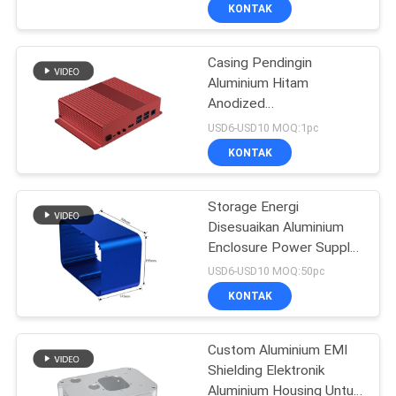
Hitam Perak Warna
KUALITAS
KONTAK
Casing Pendingin
HUBUNGI
42
Aluminium Hitam
KAMI
Anodized
Kotak
160*46*150mm Dengan
USD6-USD10 MOQ:1pc
Persimpangan
Dudukan Dinding Flange
PERMINTAAN
KONTAK
Listrik Plastik
PENAWARAN
Storage Energi
Disesuaikan Aluminium
SHOPPING ONLINE
Enclosure Power Supply
22
Aluminium Housing
USD6-USD10 MOQ:50pc
SITEMAP
Hapus Penutup
KONTAK
Kandang
PRIVACY
Custom Aluminium EMI
Shielding Elektronik
POLICY
Aluminium Housing Untuk