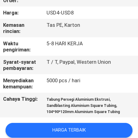
Order:
KUALITAS
Harga:
USD4-USD8
HUBUNGI
Kemasan
Tas PE, Karton
rincian:
KAMI
Waktu
5-8 HARI KERJA
pengiriman:
PERMINTAAN
Syarat-syarat
T / T, Paypal, Western Union
PENAWARAN
pembayaran:
Menyediakan
5000 pcs / hari
SHOPPING ONLINE
kemampuan:
Cahaya Tinggi:
,
Tabung Persegi Aluminium Ekstrusi
SITEMAP
,
Sandblasting Aluminium Square Tubing
104*90*120mm Aluminium Square Tubing
PRIVACY
HARGA TERBAIK
POLICY