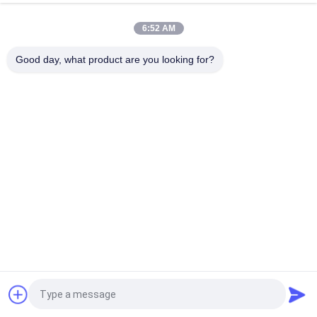
Dengan Dudukan Dinding Flange
6:52 AM
Storage Energi Disesuaikan Aluminium Enclosure Power
Supply Aluminium Housing
Good day, what product are you looking for?
Bad Request
Semua
Kotak Kandang 
Kotak Kandang ABS
Plastik Tahan Air
Kotak 
Hapus Penutup 
Persimpangan 
Kandang
Listrik Plastik
Kandang Plastik 
Kandang Plastik 
Pemasangan Di 
Berengsel
Dinding
Kandang Jaringan 
Kandang Genggam 
Plastik
Plastik
Quote request suatu