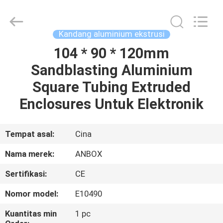
Anbox
Electric
Co.
Ltd,.
All
Kandang aluminium ekstrusi
Rights
Reserved.
104 * 90 * 120mm
RUMAH
Sandblasting Aluminium
PRODUK
Square Tubing Extruded
Enclosures Untuk Elektronik
TENTANG
KAMI
Tempat asal:
Cina
Nama merek:
ANBOX
TUR
Sertifikasi:
CE
PABRIK
Nomor model:
E10490
KONTROL
Kuantitas min
1 pc