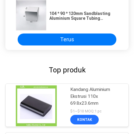
104 * 90 * 120mm Sandblasting
Aluminium Square Tubing
Extruded Enclosures Untuk
Elektronik
Terus
Top produk
Kandang Aluminium
Ekstrusi 110x
69.8x23.6mm
$1~$10 MOQ:1 pc
KONTAK