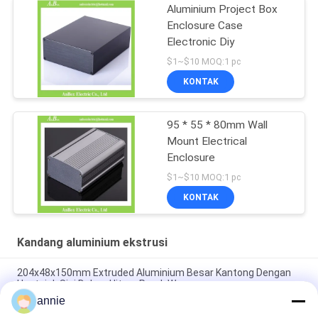
Aluminium Project Box
Enclosure Case
Electronic Diy
$1~$10 MOQ:1 pc
KONTAK
95 * 55 * 80mm Wall
Mount Electrical
Enclosure
$1~$10 MOQ:1 pc
KONTAK
Kandang aluminium ekstrusi
204x48x150mm Extruded Aluminium Besar Kantong Dengan
Heatsink Sisi Dalam Hitam Perak Warna
annie
Casing Pendingin Aluminium Hitam Anodized 160*46*150mm