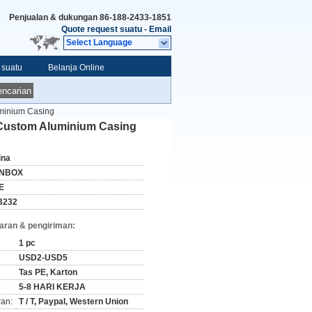
Penjualan & dukungan
86-188-2433-1851
Quote request suatu
-
Email
Select Language
 suatu
Belanja Online
ncarian
uminium Casing
 Custom Aluminium Casing
ina
NBOX
E
3232
aran & pengiriman:
1 pc
USD2-USD5
Tas PE, Karton
5-8 HARI KERJA
ran:
T / T, Paypal, Western Union