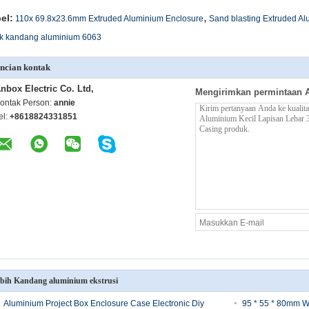
,
el:
110x 69.8x23.6mm Extruded Aluminium Enclosure
Sand blasting Extruded A
ak kandang aluminium 6063
ncian kontak
nbox Electric Co. Ltd,
Mengirimkan permintaan 
ontak Person:
annie
el:
+8618824331851
bih Kandang aluminium ekstrusi
Aluminium Project Box Enclosure Case Electronic Diy
95 * 55 * 80mm Wa