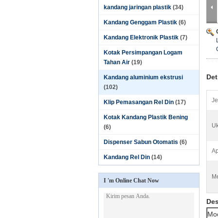
kandang jaringan plastik
(34)
Kandang Genggam Plastik
(6)
Kandang Elektronik Plastik
(7)
Kotak Persimpangan Logam
Tahan Air
(19)
Det
Kandang aluminium ekstrusi
(102)
Je
Klip Pemasangan Rel Din
(17)
Kotak Kandang Plastik Bening
Uk
(6)
Dispenser Sabun Otomatis
(6)
Ap
Kandang Rel Din
(14)
Me
I 'm Online Chat Now
Des
Mo