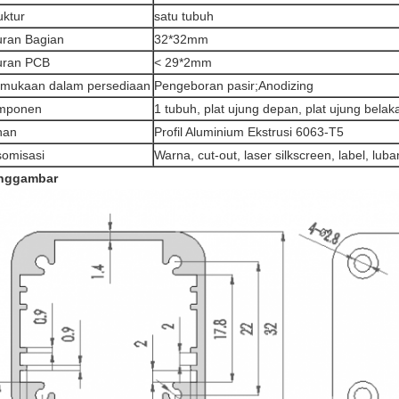
uktur
satu tubuh
ran Bagian
32*32mm
uran PCB
< 29*2mm
rmukaan dalam persediaan
Pengeboran pasir;Anodizing
mponen
1 tubuh, plat ujung depan, plat ujung bela
han
Profil Aluminium Ekstrusi 6063-T5
omisasi
Warna, cut-out, laser silkscreen, label, lu
nggambar