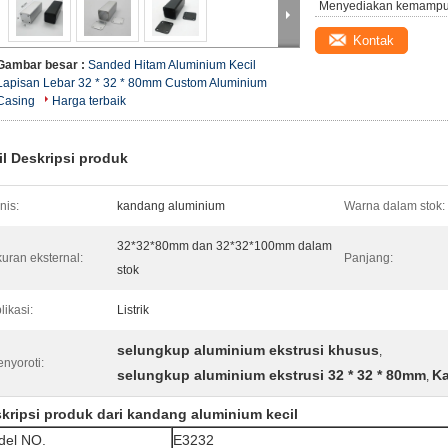
Menyediakan kemampu
Kontak
Gambar besar :
Sanded Hitam Aluminium Kecil
Lapisan Lebar 32 * 32 * 80mm Custom Aluminium
Casing
Harga terbaik
il Deskripsi produk
nis:
kandang aluminium
Warna dalam stok:
32*32*80mm dan 32*32*100mm dalam
uran eksternal:
Panjang:
stok
likasi:
Listrik
selungkup aluminium ekstrusi khusus
,
nyoroti:
selungkup aluminium ekstrusi 32 * 32 * 80mm
Ka
,
kripsi produk dari kandang aluminium kecil
del NO.
E3232