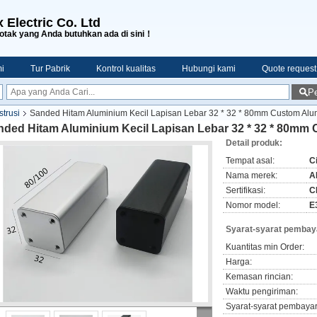
 Electric Co. Ltd
tak yang Anda butuhkan ada di sini！
i
Tur Pabrik
Kontrol kualitas
Hubungi kami
Quote request
Pe
trusi
Sanded Hitam Aluminium Kecil Lapisan Lebar 32 * 32 * 80mm Custom Al
nded Hitam Aluminium Kecil Lapisan Lebar 32 * 32 * 80mm
Detail produk:
Tempat asal:
C
Nama merek:
A
Sertifikasi:
C
Nomor model:
E
Syarat-syarat pembay
Kuantitas min Order:
Harga:
Kemasan rincian:
Waktu pengiriman:
Syarat-syarat pembaya