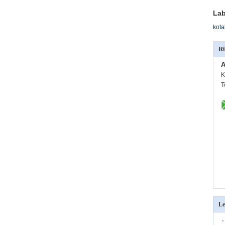
Lab
kot
Ri
A
K
T
Le