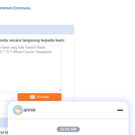
,
luminium Enclosure
Anda secara langsung kepada kami
Kontak
annie
11:05 AM
ll Mount Electrical Enclosure