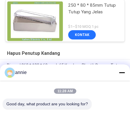
250 * 80 * 85mm Tutup
Tutup Yang Jelas
$1~$10 MOQ:1 pc
KONTAK
Hapus Penutup Kandang
Disegel 263 * 182 * 60mm Ip65 Kandang Plastik Dengan Tutup
Yang Jelas
annie
263 * 182 * 125mm ABS Kandang Tutup Kedap Air
11:28 AM
Kotak Persimpangan PCB 280 * 190 * 130mm Ip65 Enclosure
Tutup Bening
Good day, what product are you looking for?
Bad Request
Semua