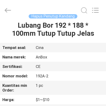
Anbox
Electric
Co.
Ltd,.
All
Hapus Penutup Kandang
Rights
Reserved.
Lubang Bor 192 * 188 *
RUMAH
100mm Tutup Tutup Jelas
PRODUK
Tempat asal:
Cina
TENTANG
Nama merek:
AnBox
KAMI
Sertifikasi:
CE
Nomor model:
192A-2
TUR
PABRIK
Kuantitas min
1 pc
Order:
Harga:
$1~$10
KONTROL