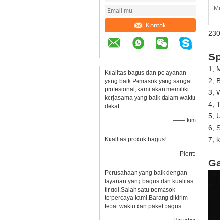
Me
Kontak
230
Sp
1, 
Kualitas bagus dan pelayanan
2, 
yang baik Pemasok yang sangat
profesional, kami akan memiliki
3, 
kerjasama yang baik dalam waktu
4,
T
dekat.
5, 
—— kim
6,
S
7, 
Kualitas produk bagus!
—— Pierre
Ga
Perusahaan yang baik dengan
layanan yang bagus dan kualitas
tinggi.Salah satu pemasok
terpercaya kami.Barang dikirim
tepat waktu dan paket bagus.