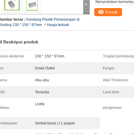
Menyediakan kemampu
Kontak
Gambar besar :
Kandang Plastik Pemasangan di
Dinding 230 * 150 * 87mm
Harga terbaik
il Deskripsi produk
uran eksternal:
230 * 150 * 87mm
Tingkat perlindung
pe:
Kotak Outlet
Fungsi:
rna:
Abu-abu
Wall Thinkness:
EM:
Tersedia
Lead time:
Listrik
likasi:
pengiriman:
embayaran:
Serikat barat, t / t, paypal