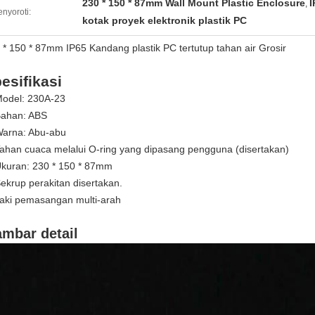
230 * 150 * 87mm Wall Mount Plastic Enclosure
I
,
nyoroti:
kotak proyek elektronik plastik PC
 * 150 * 87mm IP65 Kandang plastik PC tertutup tahan air Grosir
esifikasi
Model: 230A-23
Bahan: ABS
Warna: Abu-abu
ahan cuaca melalui O-ring yang dipasang pengguna (disertakan)
Ukuran: 230 * 150 * 87mm
ekrup perakitan disertakan.
kaki pemasangan multi-arah
mbar detail