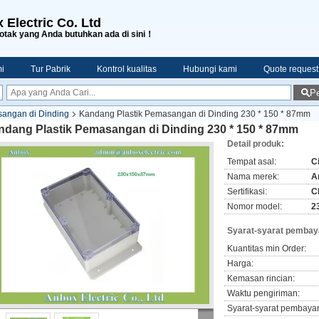
 Electric Co. Ltd
tak yang Anda butuhkan ada di sini！
i
Tur Pabrik
Kontrol kualitas
Hubungi kami
Quote request
Pe
sangan di Dinding
Kandang Plastik Pemasangan di Dinding 230 * 150 * 87mm
ndang Plastik Pemasangan di Dinding 230 * 150 * 87mm
Detail produk:
Tempat asal:
C
Nama merek:
A
Sertifikasi:
C
Nomor model:
2
Syarat-syarat pembay
Kuantitas min Order:
Harga:
Kemasan rincian:
Waktu pengiriman:
Syarat-syarat pembaya