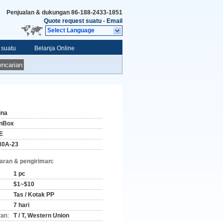
Penjualan & dukungan
86-188-2433-1851
Quote request suatu
-
Email
Select Language
 suatu
Belanja Online
ncarian
ina
nBox
E
30A-23
aran & pengiriman:
1 pc
$1~$10
Tas / Kotak PP
7 hari
ran:
T / T, Western Union