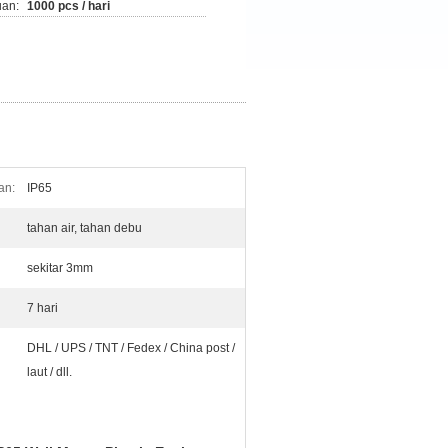
an:
1000 pcs / hari
an:
IP65
tahan air, tahan debu
sekitar 3mm
7 hari
DHL / UPS / TNT / Fedex / China post /
laut / dll.